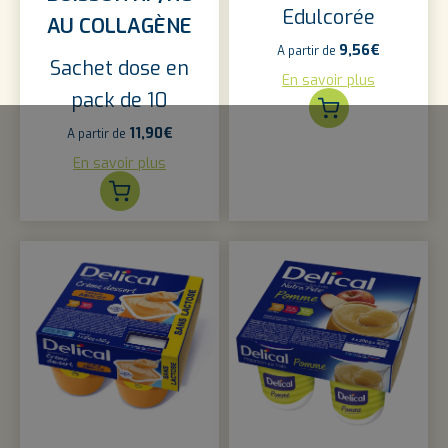
Edulcorée
AU COLLAGÈNE
9,56
€
A partir de
Sachet dose en
En savoir plus
pack de 10
11,90
€
A partir de
En savoir plus