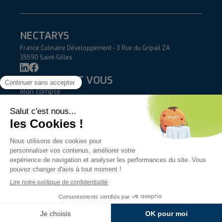
NECTARYS
France Culinaire Développement - 3 Rue du Gripail ZA
35590 Saint-Gilles
NECTARYS ET VOUS
Mon compte
Blog
Contact
AIDE
FAQ
Livraisons et retours
Conditions Générales de Vente
INFORMATIONS
Qui sommes-nous ?
Mentions légales & crédits
Politique de confidentialité
Nectarys 2026 © - Imaginé par
Médiapilote
(Laval) - Développé
par
Yes We Dev