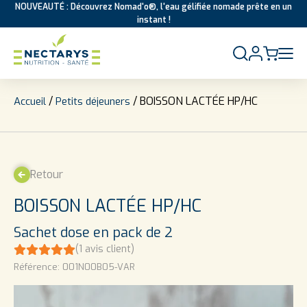
NOUVEAUTÉ : Découvrez Nomad'o®, l'eau gélifiée nomade prête en un
instant !
Aller au contenu
/
/ BOISSON LACTÉE HP/HC
Accueil
Petits déjeuners
Retour
BOISSON LACTÉE HP/HC
Sachet dose en pack de 2
(
1
avis client)
Référence:
001N00B05-VAR