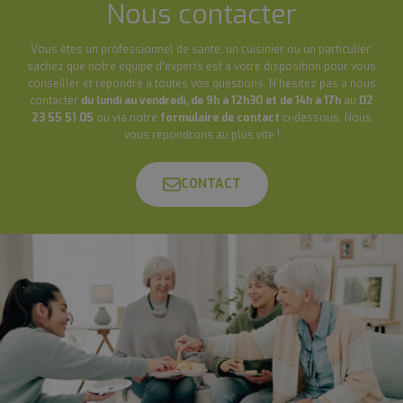
Nous contacter
Vous êtes un professionnel de santé, un cuisinier ou un particulier,
sachez que notre équipe d’experts est à votre disposition pour vous
conseiller et répondre à toutes vos questions. N’hésitez pas à nous
contacter
du lundi au vendredi, de 9h à 12h30 et de 14h à 17h
au
02
23 55 51 05
ou via notre
formulaire de contact
ci-dessous. Nous
vous répondrons au plus vite !
CONTACT