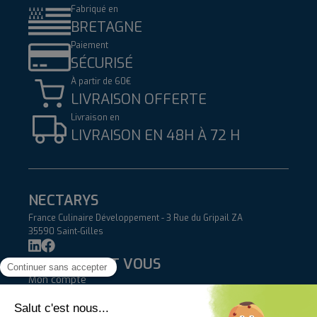
Fabriqué en
BRETAGNE
Paiement
SÉCURISÉ
À partir de 60€
LIVRAISON OFFERTE
Livraison en
LIVRAISON EN 48H À 72 H
NECTARYS
France Culinaire Développement - 3 Rue du Gripail ZA
35590 Saint-Gilles
NECTARYS ET VOUS
Mon compte
Blog
Contact
AIDE