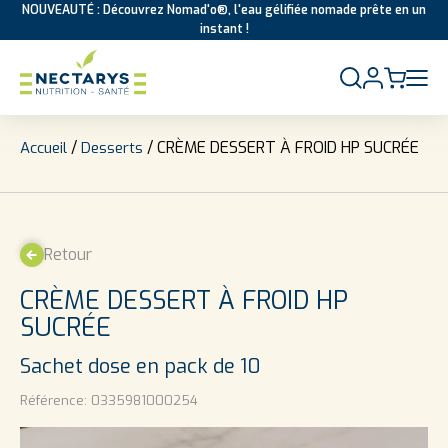
NOUVEAUTÉ : Découvrez Nomad'o®, l'eau gélifiée nomade prête en un
instant !
Aller au contenu
/
/ CRÈME DESSERT À FROID HP SUCRÉE
Accueil
Desserts
Retour
CRÈME DESSERT À FROID HP
SUCRÉE
Sachet dose en pack de 10
Référence:
0335981000254