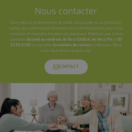
Nous contacter
Vous êtes un professionnel de santé, un cuisinier ou un particulier,
sachez que notre équipe d’experts est à votre disposition pour vous
conseiller et répondre à toutes vos questions. N’hésitez pas à nous
contacter
du lundi au vendredi, de 9h à 12h30 et de 14h à 17h
au
02
23 55 51 05
ou via notre
formulaire de contact
ci-dessous. Nous
vous répondrons au plus vite !
CONTACT