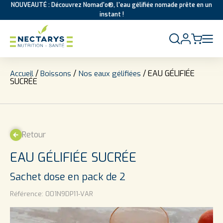
NOUVEAUTÉ : Découvrez Nomad'o®, l'eau gélifiée nomade prête en un
instant !
Aller au contenu
/
/
/ EAU GÉLIFIÉE
Accueil
Boissons
Nos eaux gélifiées
SUCRÉE
Retour
EAU GÉLIFIÉE SUCRÉE
Sachet dose en pack de 2
Référence:
001N9DP11-VAR