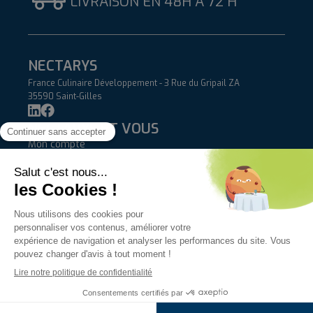
LIVRAISON EN 48H À 72 H
NECTARYS
France Culinaire Développement - 3 Rue du Gripail ZA
35590 Saint-Gilles
NECTARYS ET VOUS
Mon compte
Blog
Contact
AIDE
FAQ
Livraisons et retours
Conditions Générales de Vente
INFORMATIONS
Qui sommes-nous ?
Mentions légales & crédits
Politique de confidentialité
Nectarys 2026 © - Imaginé par
Médiapilote
(Laval) - Développé
par
Yes We Dev