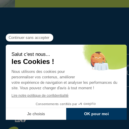
Fabriqué en
Paieme
BRETAGNE
SÉC
NECTARYS
France Culinaire Développement - 3 Rue du Gripail ZA
35590 Saint-Gilles