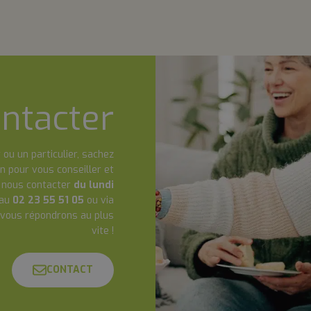
ntacter
 ou un particulier, sachez
n pour vous conseiller et
à nous contacter
du lundi
au
02 23 55 51 05
ou via
 vous répondrons au plus
vite !
CONTACT