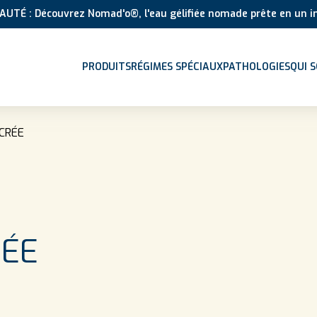
UTÉ : Découvrez Nomad'o®, l'eau gélifiée nomade prête en un in
PRODUITS
RÉGIMES SPÉCIAUX
PATHOLOGIES
QUI 
UCRÉE
RÉE