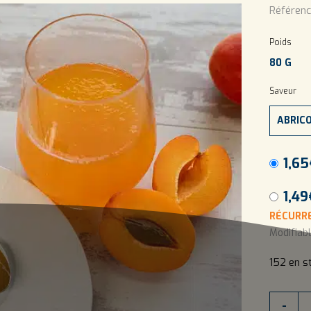
Référenc
Poids
80 G
Saveur
1,65
1,49
RÉCURRE
Modifiab
152 en s
quantité
-
de