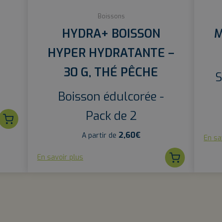
Boissons
HYDRA+ BOISSON
M
HYPER HYDRATANTE –
30 G, THÉ PÊCHE
S
Boisson édulcorée -
Pack de 2
2,60
€
A partir de
En sa
En savoir plus