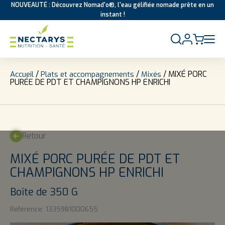
NOUVEAUTÉ : Découvrez Nomad'o®, l'eau gélifiée nomade prête en un
instant !
Aller au contenu
/
/
/ MIXÉ PORC
Accueil
Plats et accompagnements
Mixés
PURÉE DE PDT ET CHAMPIGNONS HP ENRICHI
Retour
MIXÉ PORC PURÉE DE PDT ET
CHAMPIGNONS HP ENRICHI
Boîte de 350 G
Référence:
1335981000655