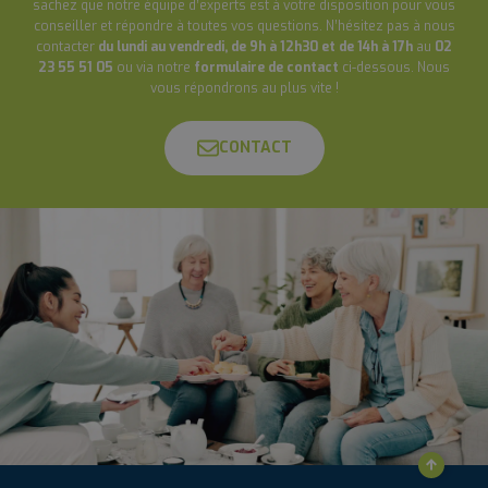
sachez que notre équipe d’experts est à votre disposition pour vous
conseiller et répondre à toutes vos questions. N’hésitez pas à nous
contacter
du lundi au vendredi, de 9h à 12h30 et de 14h à 17h
au
02
23 55 51 05
ou via notre
formulaire de contact
ci-dessous. Nous
vous répondrons au plus vite !
CONTACT