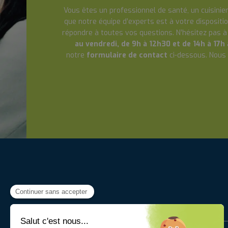
Vous êtes un professionnel de santé, un cuisinier
que notre équipe d’experts est à votre dispositio
répondre à toutes vos questions. N’hésitez pas 
au vendredi, de 9h à 12h30 et de 14h à 17h
notre
formulaire de contact
ci-dessous. Nous