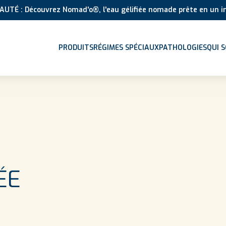
UTÉ : Découvrez Nomad'o®, l'eau gélifiée nomade prête en un in
PRODUITS
RÉGIMES SPÉCIAUX
PATHOLOGIES
QUI 
ÉE