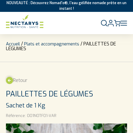
NOUVEAUTÉ : Découvrez Nomad'o®, l'eau gélifiée nomade prête en un
instant !
Aller au contenu
/
/ PAILLETTES DE
Accueil
Plats et accompagnements
LÉGUMES
Retour
PAILLETTES DE LÉGUMES
Sachet de 1 Kg
Référence:
001N0TF01-VAR