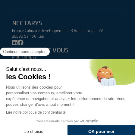
NECTARYS
France Culinaire Développement - 3 Rue du Gripail ZA
35590 Saint-Gilles
NECTARYS ET VOUS
Mon compte
Blog
Contact
AIDE
FAQ
Livraisons et retours
Conditions Générales de Vente
INFORMATIONS
Qui sommes-nous ?
Mentions légales & crédits
Politique de confidentialité
Nectarys 2026 © - Imaginé par
Médiapilote
(Laval) - Développé
par
Yes We Dev