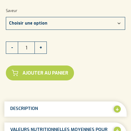
Saveur
quantité
-
+
de
PAILLETTES
DE
LÉGUMES
AJOUTER AU PANIER
DESCRIPTION
VALEURS NUTRITIONNELLES MOYENNES POUR