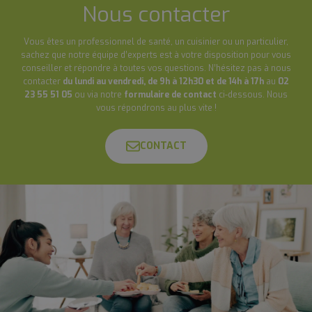
Nous contacter
Vous êtes un professionnel de santé, un cuisinier ou un particulier,
sachez que notre équipe d’experts est à votre disposition pour vous
conseiller et répondre à toutes vos questions. N’hésitez pas à nous
contacter
du lundi au vendredi, de 9h à 12h30 et de 14h à 17h
au
02
23 55 51 05
ou via notre
formulaire de contact
ci-dessous. Nous
vous répondrons au plus vite !
CONTACT