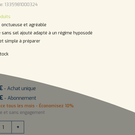
e:
1335981000324
oduits
 onctueuse et agréable
 sans sel ajouté adapté à un régime hyposodé
et simple à préparer
tock
€
- Achat unique
€
- Abonnement
ce tous les mois - Économisez 10%
le et sans engagement
+
É