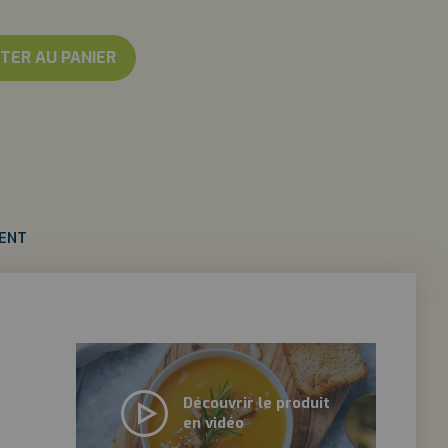
E
TANÉ
DÉ
TER AU PANIER
IENT
Découvrir le produit
en vidéo