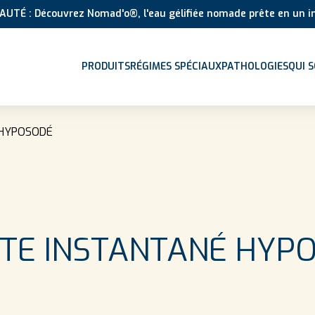
UTÉ : Découvrez Nomad'o®, l'eau gélifiée nomade prête en un in
PRODUITS
RÉGIMES SPÉCIAUX
PATHOLOGIES
QUI 
 HYPOSODÉ
TE INSTANTANÉ HYP