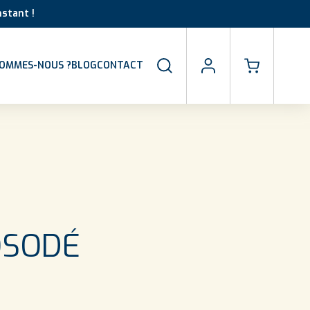
stant !
SOMMES-NOUS ?
BLOG
CONTACT
OSODÉ