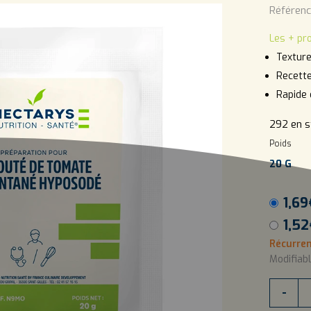
Référenc
Les + pr
Texture
Recette
Rapide 
292 en s
Poids
20 G
1,69
1,52
Récurren
Modifiab
quantité
-
de
VELOUT