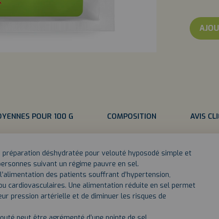
DE
TOMAT
INSTAN
HYPOSO
AJOU
OYENNES POUR 100 G
COMPOSITION
AVIS CL
 préparation déshydratée pour velouté hyposodé simple et
x personnes suivant un régime pauvre en sel.
l’alimentation des patients souffrant d’hypertension,
 ou cardiovasculaires. Une alimentation réduite en sel permet
ur pression artérielle et de diminuer les risques de
louté peut être agrémenté d’une pointe de sel.