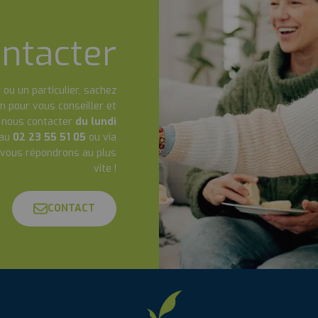
ntacter
 ou un particulier, sachez
n pour vous conseiller et
à nous contacter
du lundi
au
02 23 55 51 05
ou via
 vous répondrons au plus
vite !
CONTACT