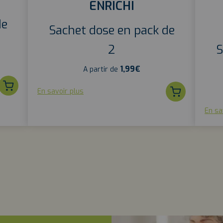
ENRICHI
de
Sachet dose en pack de
2
S
1,99
€
A partir de
En savoir plus
En sa